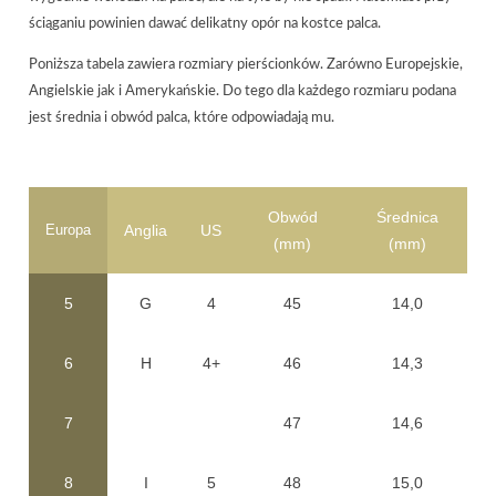
ściąganiu powinien dawać delikatny opór na kostce palca.
Poniższa tabela zawiera rozmiary pierścionków. Zarówno Europejskie,
Angielskie jak i Amerykańskie. Do tego dla każdego rozmiaru podana
jest średnia i obwód palca, które odpowiadają mu.
Obwód
Średnica
Europa
Anglia
US
(mm)
(mm)
5
G
4
45
14,0
6
H
4+
46
14,3
7
47
14,6
8
I
5
48
15,0