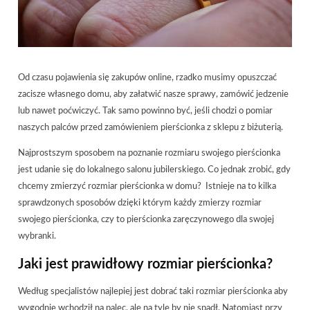
Od czasu pojawienia się zakupów online, rzadko musimy opuszczać
zacisze własnego domu, aby załatwić nasze sprawy, zamówić jedzenie
lub nawet poćwiczyć. Tak samo powinno być, jeśli chodzi o pomiar
naszych palców przed zamówieniem pierścionka z sklepu z biżuterią.
Najprostszym sposobem na poznanie rozmiaru swojego pierścionka
jest udanie się do lokalnego salonu jubilerskiego. Co jednak zrobić, gdy
chcemy zmierzyć rozmiar pierścionka w domu? Istnieje na to kilka
sprawdzonych sposobów dzięki którym każdy zmierzy rozmiar
swojego pierścionka, czy to pierścionka zaręczynowego dla swojej
wybranki.
Jaki jest prawidłowy rozmiar pierścionka?
Według specjalistów najlepiej jest dobrać taki rozmiar pierścionka aby
wygodnie wchodził na palec, ale na tyle by nie spadł. Natomiast przy