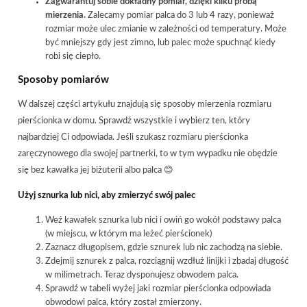
Zagwarantuj sobie dokładny pomiar, dzięki kilku próbą
mierzenia.
Zalecamy pomiar palca do 3 lub 4 razy, ponieważ
rozmiar może ulec zmianie w zależności od temperatury. Może
być mniejszy gdy jest zimno, lub palec może spuchnąć kiedy
robi się ciepło.
Sposoby pomiarów
W dalszej części artykułu znajdują się sposoby mierzenia rozmiaru
pierścionka w domu. Sprawdź wszystkie i wybierz ten, który
najbardziej Ci odpowiada. Jeśli szukasz rozmiaru pierścionka
zaręczynowego dla swojej partnerki, to w tym wypadku nie obędzie
się bez kawałka jej biżuterii albo palca 😊
Użyj sznurka lub nici, aby zmierzyć swój palec
Weź kawałek sznurka lub nici i owiń go wokół podstawy palca
(w miejscu, w którym ma leżeć pierścionek)
Zaznacz długopisem, gdzie sznurek lub nic zachodzą na siebie.
Zdejmij sznurek z palca, rozciągnij wzdłuż linijki i zbadaj długość
w milimetrach. Teraz dysponujesz obwodem palca.
Sprawdź w tabeli wyżej jaki rozmiar pierścionka odpowiada
obwodowi palca, który został zmierzony.