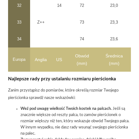
32
14
72
23,0
33
Z++
73
23,3
34
74
23,6
Obwód
Średnica
Europa
Anglia
US
(mm)
(mm)
Najlepsze rady przy ustalaniu rozmiaru pierścionka
Zanim przystąpisz do pomiarów, które określą rozmiar Twojego
pierścionka sprawdź nasze wskazówki:
Weź pod uwagę wielkość Twoich kostek na palcach.
Jeśli są
znacznie większe od reszty palca, to zamów pierścionek o
rozmiar większy niż ten, który wskazuje obwód Twojego palca.
W innym wypadku, nie dasz rady wsunąć swojego pierścionka
na palec.