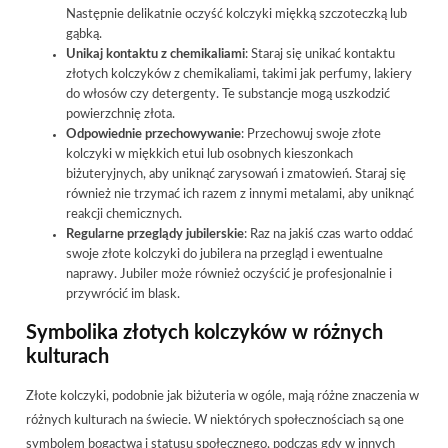
Następnie delikatnie oczyść kolczyki miękką szczoteczką lub
gąbką.
Unikaj kontaktu z chemikaliami
: Staraj się unikać kontaktu
złotych kolczyków z chemikaliami, takimi jak perfumy, lakiery
do włosów czy detergenty. Te substancje mogą uszkodzić
powierzchnię złota.
Odpowiednie przechowywanie
: Przechowuj swoje złote
kolczyki w miękkich etui lub osobnych kieszonkach
biżuteryjnych, aby uniknąć zarysowań i zmatowień. Staraj się
również nie trzymać ich razem z innymi metalami, aby uniknąć
reakcji chemicznych.
Regularne przeglądy jubilerskie
: Raz na jakiś czas warto oddać
swoje złote kolczyki do jubilera na przegląd i ewentualne
naprawy. Jubiler może również oczyścić je profesjonalnie i
przywrócić im blask.
Symbolika złotych kolczyków w różnych
kulturach
Złote kolczyki, podobnie jak biżuteria w ogóle, mają różne znaczenia w
różnych kulturach na świecie. W niektórych społecznościach są one
symbolem bogactwa i statusu społecznego, podczas gdy w innych