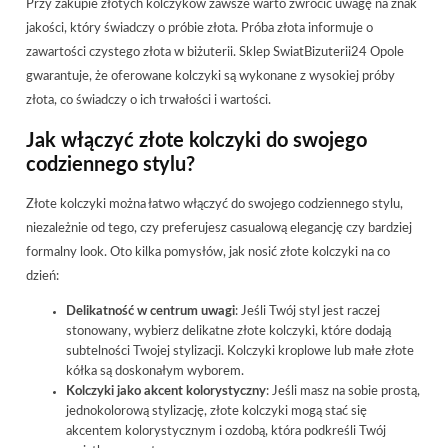
Przy zakupie złotych kolczyków zawsze warto zwrócić uwagę na znak
jakości, który świadczy o próbie złota. Próba złota informuje o
zawartości czystego złota w biżuterii. Sklep SwiatBizuterii24 Opole
gwarantuje, że oferowane kolczyki są wykonane z wysokiej próby
złota, co świadczy o ich trwałości i wartości.
Jak włączyć złote kolczyki do swojego
codziennego stylu?
Złote kolczyki można łatwo włączyć do swojego codziennego stylu,
niezależnie od tego, czy preferujesz casualową elegancję czy bardziej
formalny look. Oto kilka pomysłów, jak nosić złote kolczyki na co
dzień:
Delikatność w centrum uwagi
: Jeśli Twój styl jest raczej
stonowany, wybierz delikatne złote kolczyki, które dodają
subtelności Twojej stylizacji. Kolczyki kroplowe lub małe złote
kółka są doskonałym wyborem.
Kolczyki jako akcent kolorystyczny
: Jeśli masz na sobie prostą,
jednokolorową stylizację, złote kolczyki mogą stać się
akcentem kolorystycznym i ozdobą, która podkreśli Twój