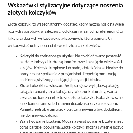
Wskazówki stylizacyjne dotyczące noszenia
złotych kolczyków
Złote kolczyki to wszechstronny dodatek, który można nosić na wiele
różnych sposobów, w zależności od okazji i własnych preferencji. Oto
kilka przydatnych wskazówek stylizacyjnych, które pomogą Ci
wykorzystać pełny potencjał swoich złotych kolczyków:
Kolczyki do codziennego użytku
: Na co dzień warto postawić
na złote kolczyki, które są komfortowe i pasują do większości
strojów. Kolczyki kroplowe lub małe, złote kółka są idealne do
pracy czy na spotkanie z przyjaciółmi. Dopełnią one Twoją
codzienną stylizację, dodając jej elegancji i blasku.
Złote kolczyki na wieczór
: Jeśli planujesz wyjątkową okazję,
taką jak romantyczna kolacja czy wieczór kulturalny, warto
sięgnąć po bardziej efektowne złote kolczyki. Kolczyki wiszące
lub z kamieniami szlachetnymi dodadzą Ci szyku i elegancji.
Pamiętaj jednak o umiarze - biżuteria powinna być dodatkiem,
nie dominować całości.
Warstwowanie biżuterii
: Moda na warstwowanie biżuterii jest
coraz bardziej popularna. Złote kolczyki można świetnie łączyć