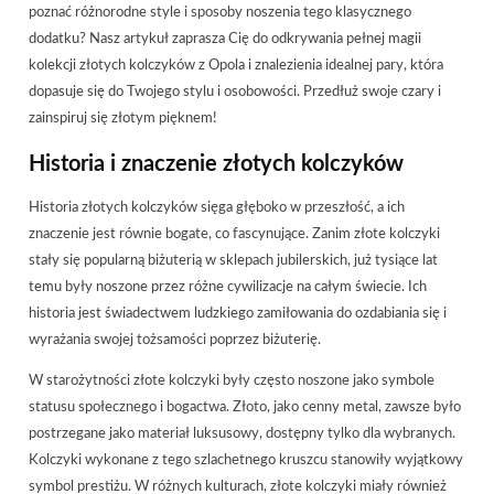
poznać różnorodne style i sposoby noszenia tego klasycznego
dodatku? Nasz artykuł zaprasza Cię do odkrywania pełnej magii
kolekcji złotych kolczyków z Opola i znalezienia idealnej pary, która
dopasuje się do Twojego stylu i osobowości. Przedłuż swoje czary i
zainspiruj się złotym pięknem!
Historia i znaczenie złotych kolczyków
Historia złotych kolczyków sięga głęboko w przeszłość, a ich
znaczenie jest równie bogate, co fascynujące. Zanim złote kolczyki
stały się popularną biżuterią w sklepach jubilerskich, już tysiące lat
temu były noszone przez różne cywilizacje na całym świecie. Ich
historia jest świadectwem ludzkiego zamiłowania do ozdabiania się i
wyrażania swojej tożsamości poprzez biżuterię.
W starożytności złote kolczyki były często noszone jako symbole
statusu społecznego i bogactwa. Złoto, jako cenny metal, zawsze było
postrzegane jako materiał luksusowy, dostępny tylko dla wybranych.
Kolczyki wykonane z tego szlachetnego kruszcu stanowiły wyjątkowy
symbol prestiżu. W różnych kulturach, złote kolczyki miały również