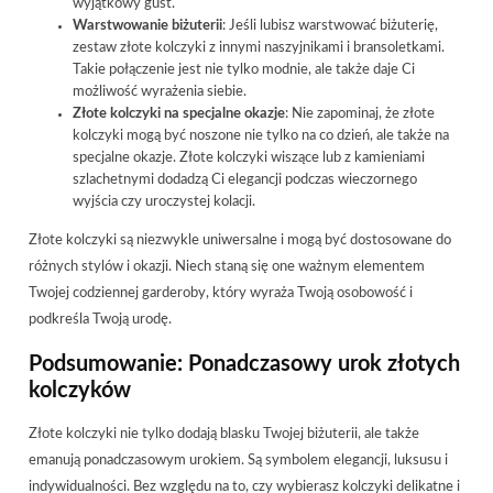
wyjątkowy gust.
Warstwowanie biżuterii
: Jeśli lubisz warstwować biżuterię,
zestaw złote kolczyki z innymi naszyjnikami i bransoletkami.
Takie połączenie jest nie tylko modnie, ale także daje Ci
możliwość wyrażenia siebie.
Złote kolczyki na specjalne okazje
: Nie zapominaj, że złote
kolczyki mogą być noszone nie tylko na co dzień, ale także na
specjalne okazje. Złote kolczyki wiszące lub z kamieniami
szlachetnymi dodadzą Ci elegancji podczas wieczornego
wyjścia czy uroczystej kolacji.
Złote kolczyki są niezwykle uniwersalne i mogą być dostosowane do
różnych stylów i okazji. Niech staną się one ważnym elementem
Twojej codziennej garderoby, który wyraża Twoją osobowość i
podkreśla Twoją urodę.
Podsumowanie: Ponadczasowy urok złotych
kolczyków
Złote kolczyki nie tylko dodają blasku Twojej biżuterii, ale także
emanują ponadczasowym urokiem. Są symbolem elegancji, luksusu i
indywidualności. Bez względu na to, czy wybierasz kolczyki delikatne i