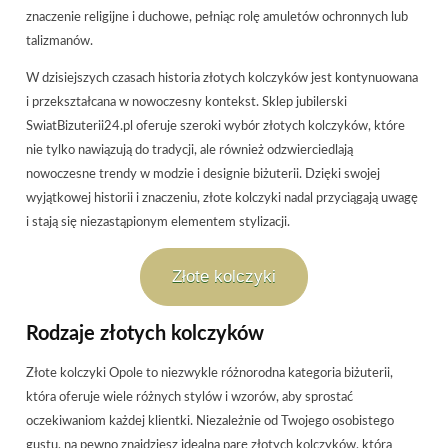
znaczenie religijne i duchowe, pełniąc rolę amuletów ochronnych lub
talizmanów.
W dzisiejszych czasach historia złotych kolczyków jest kontynuowana
i przekształcana w nowoczesny kontekst. Sklep jubilerski
SwiatBizuterii24.pl oferuje szeroki wybór złotych kolczyków, które
nie tylko nawiązują do tradycji, ale również odzwierciedlają
nowoczesne trendy w modzie i designie biżuterii. Dzięki swojej
wyjątkowej historii i znaczeniu, złote kolczyki nadal przyciągają uwagę
i stają się niezastąpionym elementem stylizacji.
Złote kolczyki
Rodzaje złotych kolczyków
Złote kolczyki Opole to niezwykle różnorodna kategoria biżuterii,
która oferuje wiele różnych stylów i wzorów, aby sprostać
oczekiwaniom każdej klientki. Niezależnie od Twojego osobistego
gustu, na pewno znajdziesz idealną parę złotych kolczyków, która