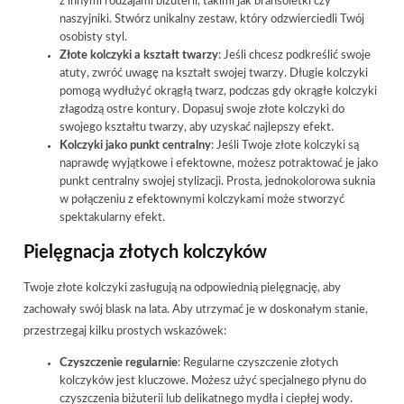
z innymi rodzajami biżuterii, takimi jak bransoletki czy
naszyjniki. Stwórz unikalny zestaw, który odzwierciedli Twój
osobisty styl.
Złote kolczyki a kształt twarzy
: Jeśli chcesz podkreślić swoje
atuty, zwróć uwagę na kształt swojej twarzy. Długie kolczyki
pomogą wydłużyć okrągłą twarz, podczas gdy okrągłe kolczyki
złagodzą ostre kontury. Dopasuj swoje złote kolczyki do
swojego kształtu twarzy, aby uzyskać najlepszy efekt.
Kolczyki jako punkt centralny
: Jeśli Twoje złote kolczyki są
naprawdę wyjątkowe i efektowne, możesz potraktować je jako
punkt centralny swojej stylizacji. Prosta, jednokolorowa suknia
w połączeniu z efektownymi kolczykami może stworzyć
spektakularny efekt.
Pielęgnacja złotych kolczyków
Twoje złote kolczyki zasługują na odpowiednią pielęgnację, aby
zachowały swój blask na lata. Aby utrzymać je w doskonałym stanie,
przestrzegaj kilku prostych wskazówek:
Czyszczenie regularnie
: Regularne czyszczenie złotych
kolczyków jest kluczowe. Możesz użyć specjalnego płynu do
czyszczenia biżuterii lub delikatnego mydła i ciepłej wody.