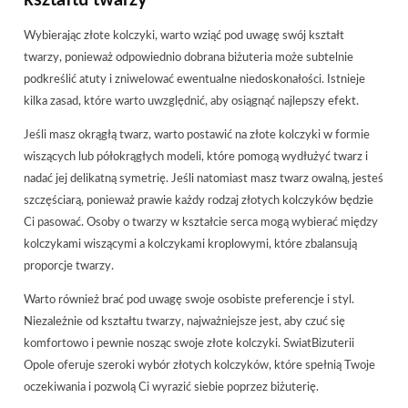
kształtu twarzy
Wybierając złote kolczyki, warto wziąć pod uwagę swój kształt
twarzy, ponieważ odpowiednio dobrana biżuteria może subtelnie
podkreślić atuty i zniwelować ewentualne niedoskonałości. Istnieje
kilka zasad, które warto uwzględnić, aby osiągnąć najlepszy efekt.
Jeśli masz okrągłą twarz, warto postawić na złote kolczyki w formie
wiszących lub półokrągłych modeli, które pomogą wydłużyć twarz i
nadać jej delikatną symetrię. Jeśli natomiast masz twarz owalną, jesteś
szczęściarą, ponieważ prawie każdy rodzaj złotych kolczyków będzie
Ci pasować. Osoby o twarzy w kształcie serca mogą wybierać między
kolczykami wiszącymi a kolczykami kroplowymi, które zbalansują
proporcje twarzy.
Warto również brać pod uwagę swoje osobiste preferencje i styl.
Niezależnie od kształtu twarzy, najważniejsze jest, aby czuć się
komfortowo i pewnie nosząc swoje złote kolczyki. SwiatBizuterii
Opole oferuje szeroki wybór złotych kolczyków, które spełnią Twoje
oczekiwania i pozwolą Ci wyrazić siebie poprzez biżuterię.