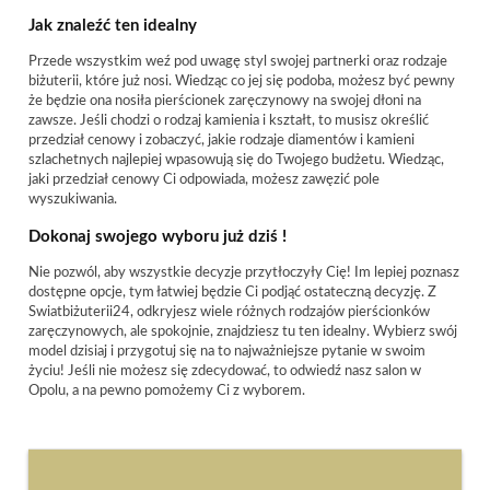
Jak znaleźć ten idealny
Przede wszystkim weź pod uwagę styl swojej partnerki oraz rodzaje
biżuterii, które już nosi. Wiedząc co jej się podoba, możesz być pewny
że będzie ona nosiła pierścionek zaręczynowy na swojej dłoni na
zawsze. Jeśli chodzi o rodzaj kamienia i kształt, to musisz określić
przedział cenowy i zobaczyć, jakie rodzaje diamentów i kamieni
szlachetnych najlepiej wpasowują się do Twojego budżetu. Wiedząc,
jaki przedział cenowy Ci odpowiada, możesz zawęzić pole
wyszukiwania.
Dokonaj swojego wyboru już dziś !
Nie pozwól, aby wszystkie decyzje przytłoczyły Cię! Im lepiej poznasz
dostępne opcje, tym łatwiej będzie Ci podjąć ostateczną decyzję. Z
Swiatbiżuterii24, odkryjesz wiele różnych rodzajów pierścionków
zaręczynowych, ale spokojnie, znajdziesz tu ten idealny. Wybierz swój
model dzisiaj i przygotuj się na to najważniejsze pytanie w swoim
życiu! Jeśli nie możesz się zdecydować, to odwiedź nasz salon w
Opolu, a na pewno pomożemy Ci z wyborem.