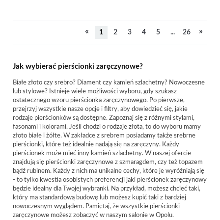
«
»
1
2
3
4
5
...
26
Jak wybierać pierścionki zaręczynowe?
Białe złoto czy srebro? Diament czy kamień szlachetny? Nowoczesne
lub stylowe? Istnieje wiele możliwości wyboru, gdy szukasz
ostatecznego wzoru pierścionka zaręczynowego. Po pierwsze,
przejrzyj wszystkie nasze opcje i filtry, aby dowiedzieć się, jakie
rodzaje pierścionków są dostępne. Zapoznaj się z różnymi stylami,
fasonami i kolorami. Jeśli chodzi o rodzaje złota, to do wyboru mamy
złoto białe i żółte. W zakładce z srebrem posiadamy także srebrne
pierścionki, które też idealnie nadają się na zaręczyny. Każdy
pierścionek może mieć inny kamień szlachetny. W naszej ofercie
znajdują się pierścionki zaręczynowe z szmaragdem, czy też topazem
bądź rubinem. Każdy z nich ma unikalne cechy, które je wyróżniają się
- to tylko kwestia osobistych preferencji jaki pierścionek zaręczynowy
będzie idealny dla Twojej wybranki. Na przykład, możesz chcieć taki,
który ma standardową budowę lub możesz kupić taki z bardziej
nowoczesnym wyglądem. Pamiętaj, że wszystkie pierścionki
zaręczynowe możesz zobaczyć w naszym salonie w Opolu.