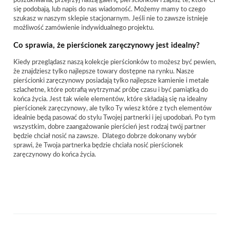
poszukiwania, przejrzyj naszą galerię pierścionków i zapisz te, które Ci
się podobają, lub napis do nas wiadomość. Możemy mamy to czego
szukasz w naszym sklepie stacjonarnym. Jeśli nie to zawsze istnieje
możliwość zamówienie indywidualnego projektu.
Co sprawia, że pierścionek zaręczynowy jest idealny?
Kiedy przeglądasz naszą kolekcje pierścionków to możesz być pewien,
że znajdziesz tylko najlepsze towary dostępne na rynku. Nasze
pierścionki zaręczynowy posiadają tylko najlepsze kamienie i metale
szlachetne, które potrafią wytrzymać próbę czasu i być pamiątką do
końca życia. Jest tak wiele elementów, które składają się na idealny
pierścionek zaręczynowy, ale tylko Ty wiesz które z tych elementów
idealnie będą pasować do stylu Twojej partnerki i jej upodobań. Po tym
wszystkim, dobre zaangażowanie pierścień jest rodzaj twój partner
będzie chciał nosić na zawsze. Dlatego dobrze dokonany wybór
sprawi, że Twoja partnerka będzie chciała nosić pierścionek
zaręczynowy do końca życia.