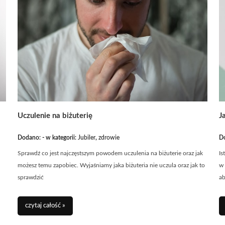
Uczulenie na biżuterię
J
Dodano:
-
w kategorii:
Jubiler
,
zdrowie
D
Sprawdź co jest najczęstszym powodem uczulenia na biżuterie oraz jak
Is
możesz temu zapobiec. Wyjaśniamy jaka biżuteria nie uczula oraz jak to
w 
sprawdzić
ab
czytaj całość »