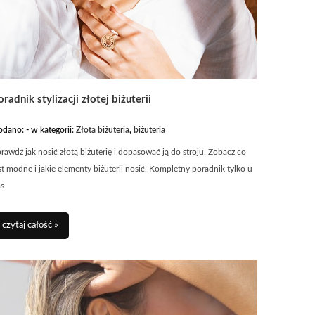
oradnik stylizacji złotej biżuterii
odano:
-
w kategorii:
Złota biżuteria
,
biżuteria
rawdź jak nosić złotą biżuterię i dopasować ją do stroju. Zobacz co
st modne i jakie elementy biżuterii nosić. Kompletny poradnik tylko u
as
czytaj całość »