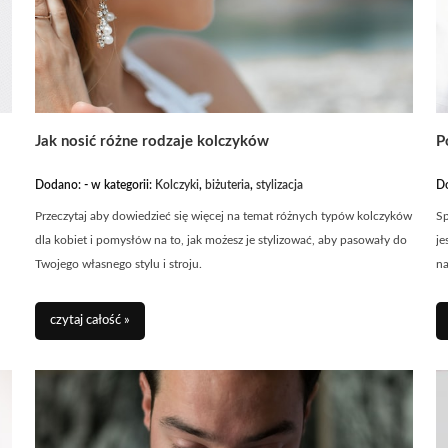
Jak nosić różne rodzaje kolczyków
P
Dodano:
-
w kategorii:
Kolczyki
,
biżuteria
,
stylizacja
D
Przeczytaj aby dowiedzieć się więcej na temat różnych typów kolczyków
Sp
dla kobiet i pomysłów na to, jak możesz je stylizować, aby pasowały do
je
Twojego własnego stylu i stroju.
n
czytaj całość »