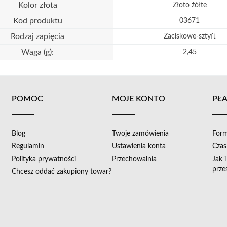
Kolor złota
Złoto żółte
Kod produktu
03671
Rodzaj zapięcia
Zaciskowe-sztyft
Waga (g):
2,45
POMOC
MOJE KONTO
PŁA
Blog
Twoje zamówienia
Form
Regulamin
Ustawienia konta
Czas
Polityka prywatności
Przechowalnia
Jak 
prze
Chcesz oddać zakupiony towar?