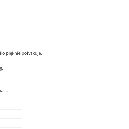
o pięknie połyskuje.
g.
j...