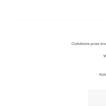
Ozdobione przez śro
W
Kol