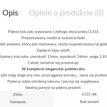
Opis
Opinie o produkcie (0)
Piękne kolczyki wykonane z żółtego złota próby 0,333.
Prezentowany model w kształcie łezki.
dek paskiem, który jest matowany, reszta wypolerowana na gładk
Zapięcie typu sztyft.
ymiary kolczyka: szerokość 15mm, wysokość 24mm, waga 2,45
Całość świetnie się prezentuje.
W komplecie eleganckie pudełeczko.
czyki mają magiczną moc przyciągania wzroku... sama się przekona
Podaruj sobie odrobinę luksusu i poczuj się wyjątkowa.
Idealny pomysł na piękny prezent.
Złoto
0,333 /8K
Kamienie
Brak kamieni