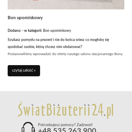
Bon upominkowy
Dodano:
-
w kategorii:
Bon upominkowy
Szukasz pomysłu na prezent i nie do końca wiesz co mogłoby się
spodobać osobie, którą chcesz nim obdarować?
Postanowiliśmy wprowadzić do oferty naszego salonu stacjonarnego Bony
Upominkowe :)
Pomyśleliśmy, że dla osób z Opola i okolic będą one dużym ułatwieniem.
czytaj całość »
Samodzielnie ustalasz wysokość wpłaty!
Będzie nam bardzo miło, gdy skorzystacie z tej opcji! O szczegóły pytajcie
w salonie przy ul. Ozimskiej 17 a w Opolu
Potrzebujesz pomocy? Zadzwoń!
+48 535 263 900