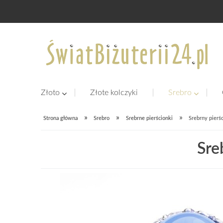
Złoto
Złote kolczyki
Srebro
»
»
»
Strona główna
Srebro
Srebrne pierścionki
Srebrny pierś
Sre