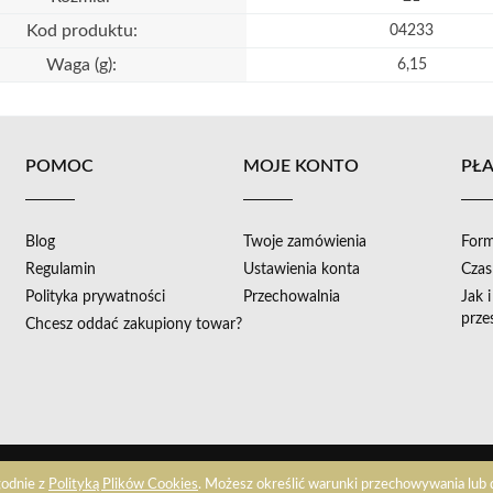
Kod produktu:
04233
Waga (g):
6,15
POMOC
MOJE KONTO
PŁA
Blog
Twoje zamówienia
Form
Regulamin
Ustawienia konta
Czas
Polityka prywatności
Przechowalnia
Jak 
prze
Chcesz oddać zakupiony towar?
Sklep internetowy Shoper.pl
zgodnie z
Polityką Plików Cookies
. Możesz określić warunki przechowywania lub 