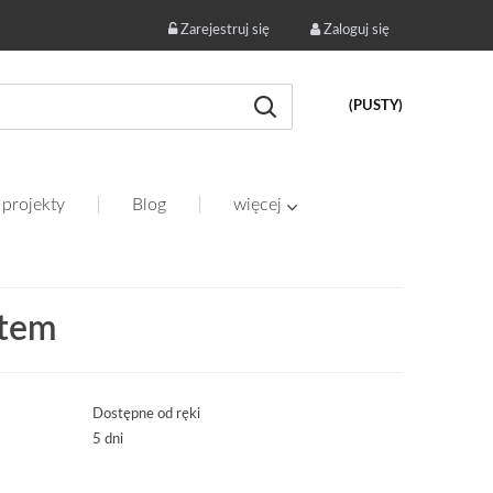
Zarejestruj się
Zaloguj się
(PUSTY)
 projekty
Blog
więcej
atem
Dostępne od ręki
5 dni