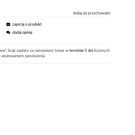
dodaj do przechowalni
zapytaj o produkt
dodaj opinię
ew", brak zapłaty za zamówiony towar w
terminie 5 dni
liczonych
je anulowaniem zamówienia.