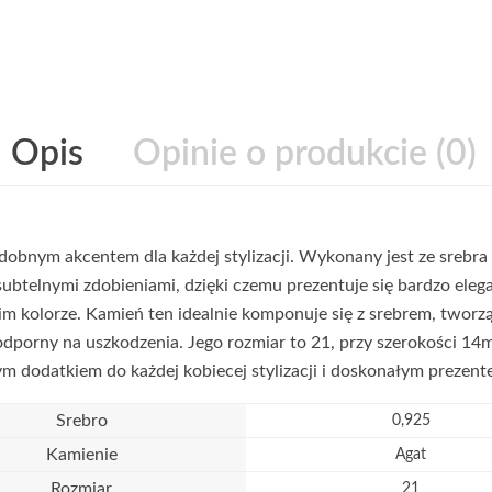
Opis
Opinie o produkcie (0)
obnym akcentem dla każdej stylizacji. Wykonany jest ze srebra p
 subtelnymi zdobieniami, dzięki czemu prezentuje się bardzo e
im kolorze. Kamień ten idealnie komponuje się z srebrem, tworząc
odporny na uszkodzenia. Jego rozmiar to 21, przy szerokości 1
ym dodatkiem do każdej kobiecej stylizacji i doskonałym prezente
Srebro
0,925
Kamienie
Agat
Rozmiar
21