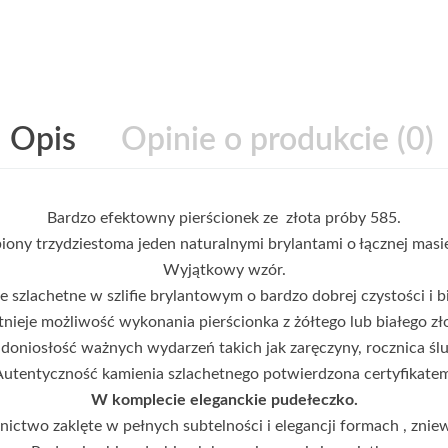
Opis
Opinie o produkcie (0)
Bardzo efektowny pierścionek ze złota próby 585.
ny trzydziestoma jeden naturalnymi brylantami o łącznej masie
Wyjątkowy wzór.
 szlachetne w szlifie brylantowym o bardzo dobrej czystości i bi
nieje możliwość wykonania pierścionka z żółtego lub białego zł
 doniosłość ważnych wydarzeń takich jak zaręczyny, rocznica śl
utentyczność kamienia szlachetnego potwierdzona certyfikate
W komplecie eleganckie pudełeczko.
ctwo zaklęte w pełnych subtelności i elegancji formach , znie