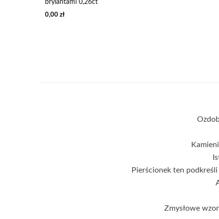
brylantami 0,26ct
0,00 zł
Ozdobio
Kamienie
Ist
Pierścionek ten podkreśli
A
Zmysłowe wzorni