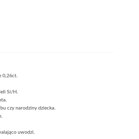
 0,26ct.
eli Si/H.
ota.
ubu czy narodziny dziecka.
m.
walająco uwodzi.