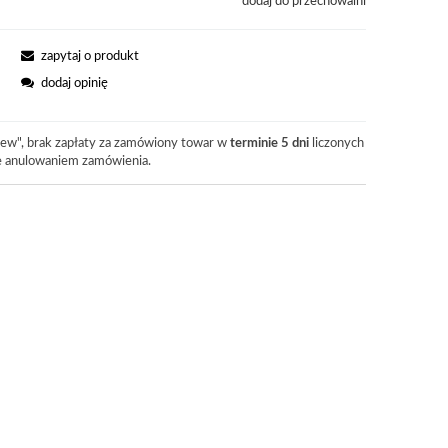
dodaj do przechowalni
zapytaj o produkt
dodaj opinię
ew", brak zapłaty za zamówiony towar w
terminie 5 dni
liczonych
je anulowaniem zamówienia.