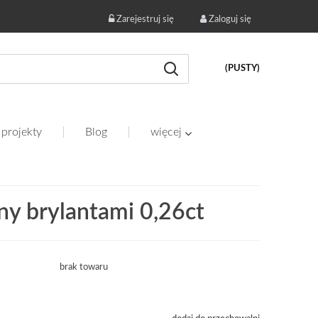
Zarejestruj się
Zaloguj się
(PUSTY)
 projekty
Blog
więcej
ny brylantami 0,26ct
brak towaru