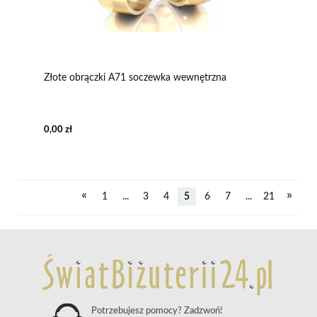
Złote obrączki A71 soczewka wewnętrzna
0,00 zł
«
»
1
...
3
4
5
6
7
...
21
Potrzebujesz pomocy? Zadzwoń!