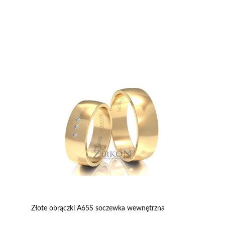
Złote obrączki A65S soczewka wewnętrzna